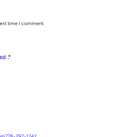
next time I comment.
red
.
*
com
778-297-1742