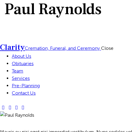
Paul Raynolds
Clarity
Cremation, Funeral, and Ceremony
Close
About Us
Obituaries
Team
Services
Pre-Planning
Contact Us
Mauris eu nisi eget nisi imperdiet vestibulum. Nunc sodales vehi