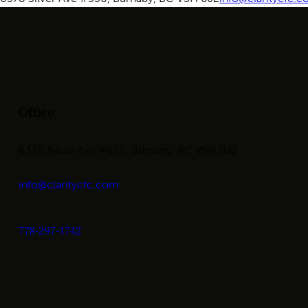
Office
6378 Silver Ave #530, Burnaby, BC V5H 0J2
info@claritycfc.com
778-297-1742