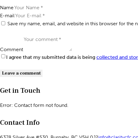
Name
E-mail
Save my name, email, and website in this browser for the 
Comment
I agree that my submitted data is being
collected and sto
Get in Touch
Error:
Contact form not found.
Contact Info
6378 Silver Ave #530, Burnaby, BC V5H 0J2
info@claritycfc.